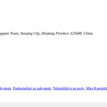
ongqiao Town, Yueqing City, Zhejiang Province 325608, China
akyanan
,
Pagkonektar sa sakyanan
,
Teknolohiya sa awto
,
Mga Kagamita