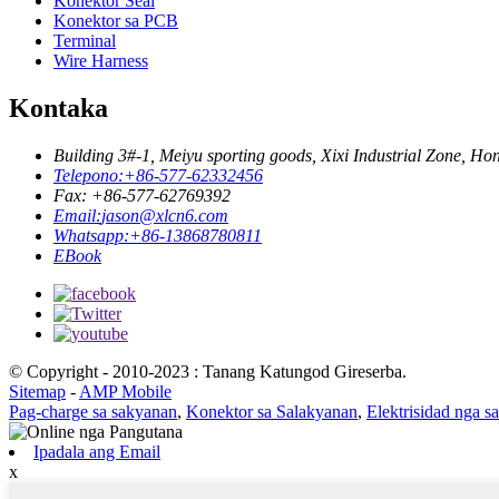
Konektor Seal
Konektor sa PCB
Terminal
Wire Harness
Kontaka
Building 3#-1, Meiyu sporting goods, Xixi Industrial Zone, H
Telepono:
+86-577-62332456
Fax: +86-577-62769392
Email:
jason@xlcn6.com
Whatsapp:
+86-13868780811
EBook
© Copyright - 2010-2023 : Tanang Katungod Gireserba.
Sitemap
-
AMP Mobile
Pag-charge sa sakyanan
,
Konektor sa Salakyanan
,
Elektrisidad nga s
Ipadala ang Email
x