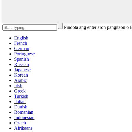
Pindota ang enter aron pangitaon o
English
French
German
Portuguese
Spanish
Russian
Japanese
Korean
Arabic
Irish
Greek
Turkish
Italian
Danish
Romanian
Indonesian
Czech
Afrikaans