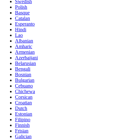
Swedish
Polish
Basque
Catalan
Esperanto
Hindi
Lao
Albanian
Amharic
Armenian
Azerbaijani
Belarusian
Bengali
Bosnian
Bulgarian
Cebuano
Chichewa
Corsican
Croatian
Dutch
Estonian
Filipino
Finnish
Frisian
Galician