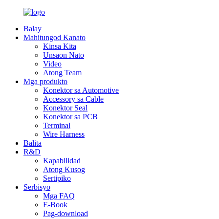
Balay
Mahitungod Kanato
Kinsa Kita
Unsaon Nato
Video
Atong Team
Mga produkto
Konektor sa Automotive
Accessory sa Cable
Konektor Seal
Konektor sa PCB
Terminal
Wire Harness
Balita
R&D
Kapabilidad
Atong Kusog
Sertipiko
Serbisyo
Mga FAQ
E-Book
Pag-download